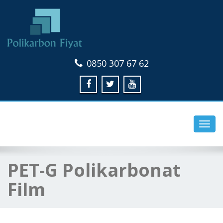
0850 307 67 62
Toggl
navig
PET-G Polikarbonat
Film